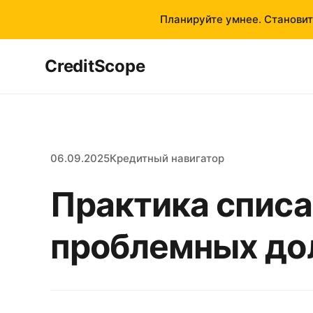
Планируйте умнее. Становит
CreditScope
06.09.2025
Кредитный навигатор
Практика списа
проблемных дол