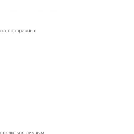
дею прозрачных
поделиться личным