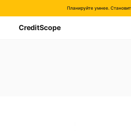
Планируйте умнее. Становит
CreditScope