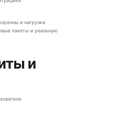
итуациях.
озрачны и нагрузка
ховые пакеты и реальную
иты и
зователя.