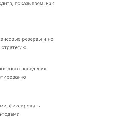
дита, показываем, как
нансовые резервы и не
 стратегию.
пасного поведения:
нтированно
ами, фиксировать
етодами.