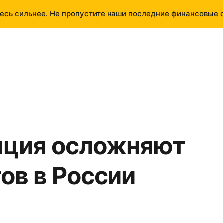
есь сильнее. Не пропустите наши последние финансовые 
яция осложняют
ов в России